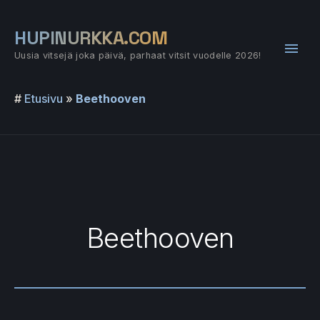
Siirry
sisältöön
HUPINURKKA.COM
Pääv
Uusia vitsejä joka päivä, parhaat vitsit vuodelle 2026!
#
Etusivu
»
Beethooven
Beethooven