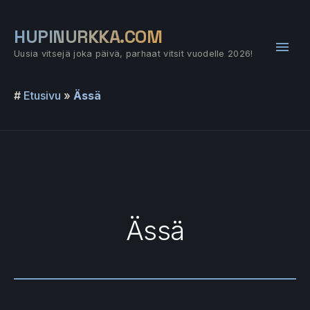
Siirry
sisältöön
HUPINURKKA.COM
Pääv
Uusia vitsejä joka päivä, parhaat vitsit vuodelle 2026!
#
Etusivu
»
Ässä
Ässä