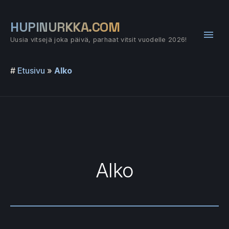
Siirry
sisältöön
HUPINURKKA.COM
Pääv
Uusia vitsejä joka päivä, parhaat vitsit vuodelle 2026!
#
Etusivu
»
Alko
Alko